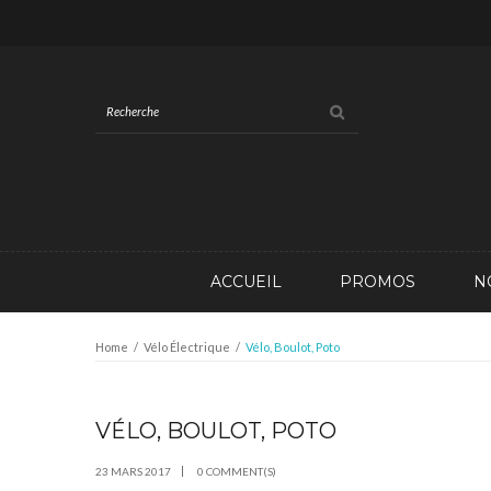
ACCUEIL
PROMOS
N
Home
/
Vélo Électrique
/
Vélo, Boulot, Poto
VÉLO, BOULOT, POTO
MAR
23
23 MARS 2017
0 COMMENT(S)