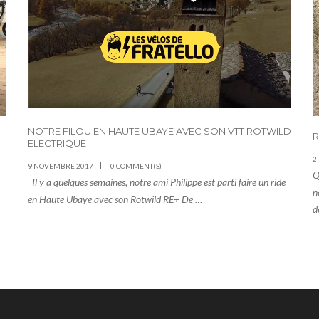
NOTRE FILOU EN HAUTE UBAYE AVEC SON VTT ROTWILD
R
ELECTRIQUE
2
9 NOVEMBRE 2017
0 COMMENT(S)
Q
Il y a quelques semaines, notre ami Philippe est parti faire un ride
n
en Haute Ubaye avec son Rotwild RE+ De …
d