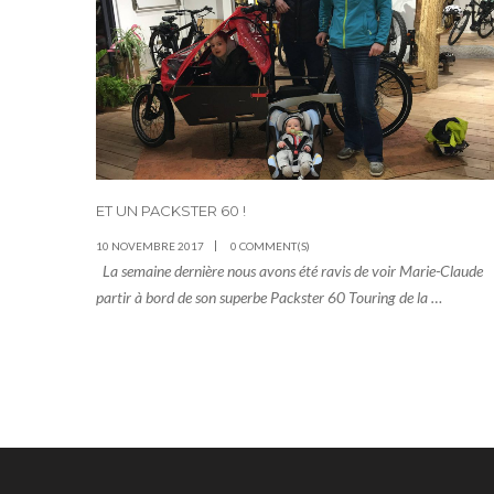
ET UN PACKSTER 60 !
10 NOVEMBRE 2017
0 COMMENT(S)
La semaine dernière nous avons été ravis de voir Marie-Claude
partir à bord de son superbe Packster 60 Touring de la …