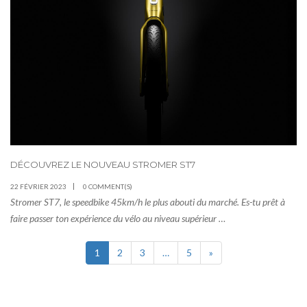
DÉCOUVREZ LE NOUVEAU STROMER ST7
22 FÉVRIER 2023
0 COMMENT(S)
Stromer ST7, le speedbike 45km/h le plus abouti du marché. Es-tu prêt à
faire passer ton expérience du vélo au niveau supérieur …
1
2
3
…
5
»