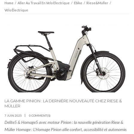
Home
/
Aller Au Travail En Velo Electrique
/
Ebike
/
Riese&Müller
/
Vélo Électrique
LA GAMME PINION : LA DERNIÈRE NOUVEAUTÉ CHEZ RIESE &
MÜLLER
7 JUIN 2025
0 COMMENT(S)
Delite5 & Homage5 avec moteur Pinion : la nouvelle génération Riese &
Müller Homage : L’Homage Pinion allie confort, accessibilité et autonomie.