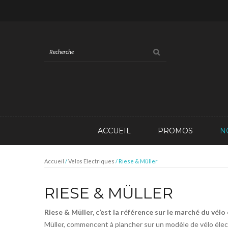
ACCUEIL
PROMOS
N
Accueil
/
Velos Electriques
/ Riese & Müller
RIESE & MÜLLER
Riese & Müller, c’est la référence sur le marché du vélo
Müller, commencent à plancher sur un modèle de vélo électri