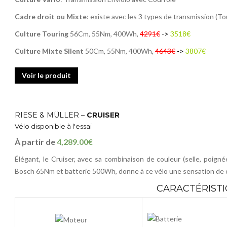
Cadre droit ou Mixte
: existe avec les 3 types de transmission (Tou
Culture Touring
56Cm, 55Nm, 400Wh,
4291€
->
3518€
Culture Mixte Silent
50Cm, 55Nm, 400Wh,
4643€
->
3807€
Voir le produit
RIESE & MÜLLER –
CRUISER
Vélo disponible à l'essai
À partir de
4,289.00€
Élégant, le
Cruiser
, avec sa combinaison de couleur
(selle, poign
Bosch
65Nm
et batterie
500Wh
, donne à ce vélo une sensation de 
CARACTÉRISTI