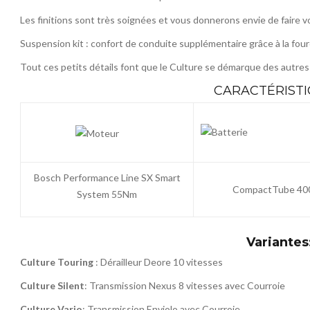
Les finitions sont très soignées et vous
donnerons
envie de faire v
Suspension kit : confort de conduite supplémentaire grâce à la fou
Tout
ces petits détails font que le Culture se démarque des autres 
CARACTÉRISTI
Bosch Performance Line SX Smart
CompactTube 4
System 55Nm
Variantes
Culture Touring
: Dérailleur Deore 10 vitesses
Culture Silent
: Transmission Nexus 8 vitesses avec Courroie
Culture Vario
: Transmission Enviolo avec Courroie