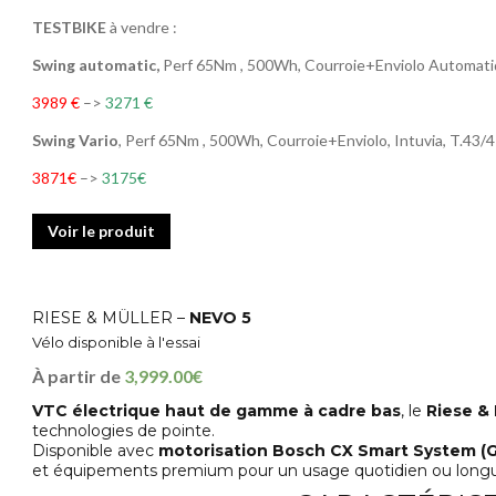
TESTBIKE
à vendre :
Swing automatic,
Perf 65Nm , 500Wh, Courroie+Enviolo Automatiq
3989 €
–>
3271 €
Swing Vario
, Perf 65Nm , 500Wh, Courroie+Enviolo, Intuvia, T.43/
3871€
–>
3175€
Voir le produit
RIESE & MÜLLER –
NEVO 5
Vélo disponible à l'essai
À partir de
3,999.00€
VTC électrique haut de gamme à cadre bas
, le
Riese & 
technologies de pointe.
Disponible avec
motorisation Bosch CX Smart System (
et équipements premium pour un usage quotidien ou longu