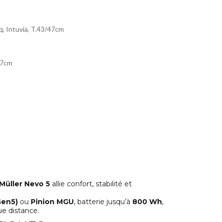
, Intuvia, T.43/47cm
47cm
Müller Nevo 5
allie confort, stabilité et
Gen5)
ou
Pinion MGU
, batterie jusqu’à
800 Wh
,
e distance.