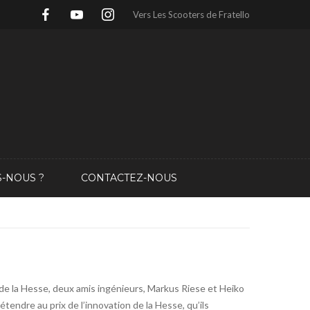
Vers Les Scooters de Fratello
-NOUS ?
CONTACTEZ-NOUS
 de la Hesse, deux amis ingénieurs, Markus Riese et Heiko
tendre au prix de l’innovation de la Hesse, qu’ils