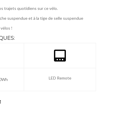
os trajets quotidiens sur ce
vélo.
rche suspendue et à la tige de selle suspendue
vélos !
QUES:
LED Remote
00Wh
: