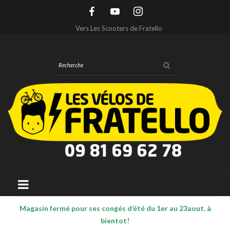
Vers Les Scooters de Fratello
Magasin fermé pour ses congés d’été du 1er au 23aout. à
bientot!