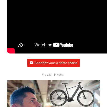
Abonnez vous à notre chaine
Next
»
1
/
64