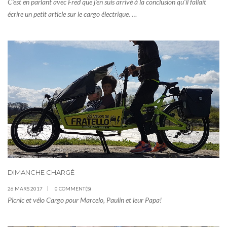
C’est en parlant avec Fred que j’en suis arrivé à la conclusion qu’il fallait
écrire un petit article sur le cargo électrique. …
DIMANCHE CHARGÉ
26 MARS 2017
0 COMMENT(S)
Picnic et vélo Cargo pour Marcelo, Paulin et leur Papa!