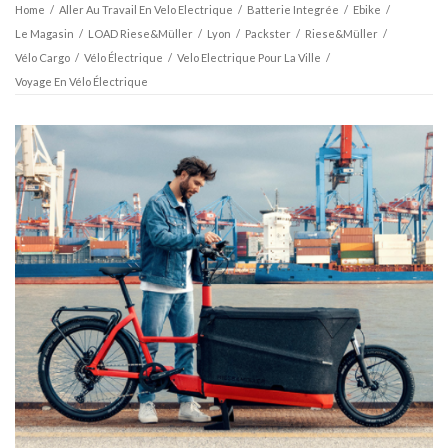
Home
/
Aller Au Travail En Velo Electrique
/
Batterie Integrée
/
Ebike
/
Le Magasin
/
LOAD Riese&Müller
/
Lyon
/
Packster
/
Riese&Müller
/
Vélo Cargo
/
Vélo Électrique
/
Velo Electrique Pour La Ville
/
Voyage En Vélo Électrique