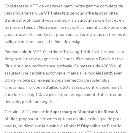
Choisissez le VTT de vos rêves parmi notre gamme complète de
vélos tout terrain. Le
VTT électrique
vous offre la possibilité
d’aller partout, quand vous voulez, mais surtout sans effort et en
un rien de temps ! Notre gamme est suffisamment variée pour que
vous trouviez le modèle fait pour vous, adapté à vous en termes de
taille, de performance, et même de design.
Par exemple, le VTT électrique Trekking 1.0 de Haibike, avec son
design noir titane ou gris mat, dispose d’un moteur Bosch Active
Plus, pour une performance optimale. Sa batterie de 400 Wh lui
assurera une certaine autonomie, même si le modèle HardSeven
3.0 de Haibike par exemple vous permettra de rouler plus
longtemps. Il propose d’ailleurs 20 vitesses, contre seulement 8
chez le Trekking 1.0. De plus, il permet également d’affronter un
dénivelé, positif ou négatif.
Certains VTT, comme le
Supercharger Mountain de Riese &
Müller
, proposent certaines options en plus, telles que de gros
pneus, un dérailleur, le nuvinci ou Rohloff. Disponible en Electric
blue metallic et en Urban silver metallic, ce VTT électrique est à la