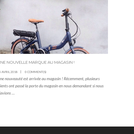
NE NOUVELLE MARQUE AU MAGASIN !
5 AVRIL 2018
0 COMMENT(S)
ne nouveauté est arrivée au magasin ! Récemment, plusieurs
lients ont passé la porte du magasin en nous demandant si nous
’avions …