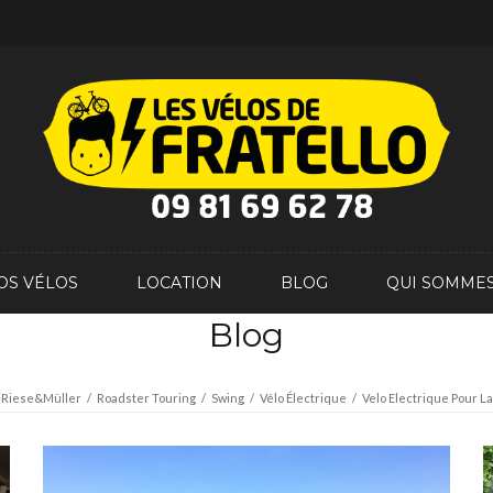
OS VÉLOS
LOCATION
BLOG
QUI SOMMES
Blog
Riese&Müller
/
Roadster Touring
/
Swing
/
Vélo Électrique
/
Velo Electrique Pour La