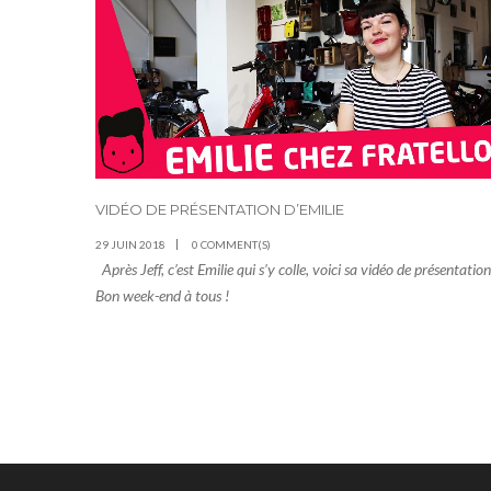
VIDÉO DE PRÉSENTATION D’EMILIE
29 JUIN 2018
0 COMMENT(S)
Après Jeff, c’est Emilie qui s’y colle, voici sa vidéo de présentation
Bon week-end à tous !