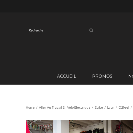
ACCUEIL
PROMOS
N
Home
/
Aller Au Travail En Velo Electrique
/
Ebike
/
Lyon
/
O2feel
/