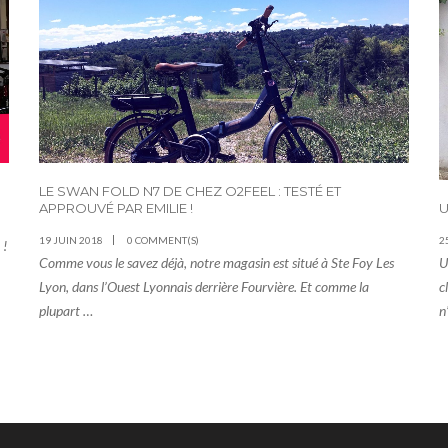
LE SWAN FOLD N7 DE CHEZ O2FEEL : TESTÉ ET
APPROUVÉ PAR EMILIE !
U
19 JUIN 2018
0 COMMENT(S)
2
 !
Comme vous le savez déjà, notre magasin est situé à Ste Foy Les
U
Lyon, dans l’Ouest Lyonnais derrière Fourvière. Et comme la
c
plupart …
n