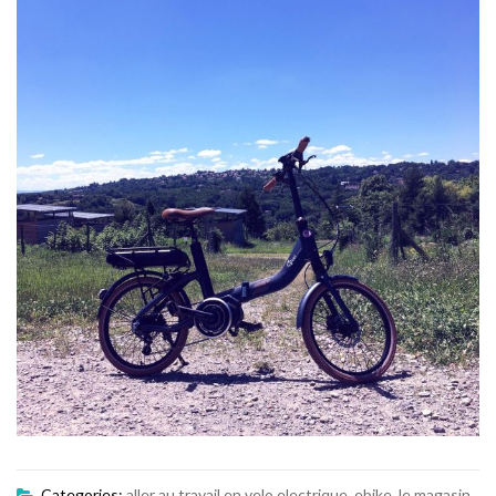
Categories:
aller au travail en velo electrique
,
ebike
,
le magasin
,