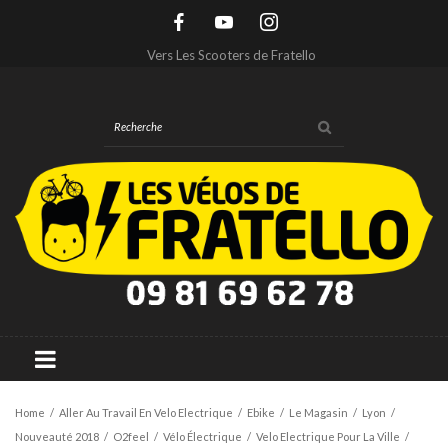
Vers Les Scooters de Fratello
Home
/
Aller Au Travail En Velo Electrique
/
Ebike
/
Le Magasin
/
Lyon
/
Nouveauté 2018
/
O2feel
/
Vélo Électrique
/
Velo Electrique Pour La Ville
/