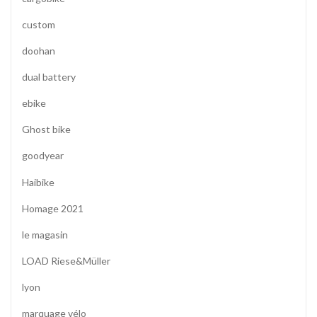
custom
doohan
dual battery
ebike
Ghost bike
goodyear
Haibike
Homage 2021
le magasin
LOAD Riese&Müller
lyon
marquage vélo