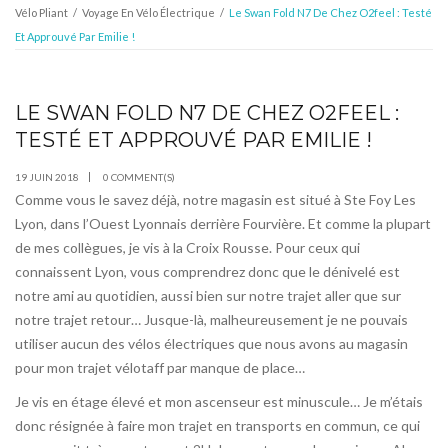
Vélo Pliant
/
Voyage En Vélo Électrique
/
Le Swan Fold N7 De Chez O2feel : Testé
Et Approuvé Par Emilie !
LE SWAN FOLD N7 DE CHEZ O2FEEL :
JUIN
19
TESTÉ ET APPROUVÉ PAR EMILIE !
19 JUIN 2018
0 COMMENT(S)
Comme vous le savez déjà, notre magasin est situé à Ste Foy Les
Lyon, dans l’Ouest Lyonnais derrière Fourvière. Et comme la plupart
de mes collègues, je vis à la Croix Rousse. Pour ceux qui
connaissent Lyon, vous comprendrez donc que le dénivelé est
notre ami au quotidien, aussi bien sur notre trajet aller que sur
notre trajet retour… Jusque-là, malheureusement je ne pouvais
utiliser aucun des vélos électriques que nous avons au magasin
pour mon trajet vélotaff par manque de place…
Je vis en étage élevé et mon ascenseur est minuscule… Je m’étais
donc résignée à faire mon trajet en transports en commun, ce qui