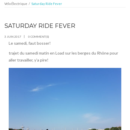
Vélo Électrique
/
Saturday Ride Fever
SATURDAY RIDE FEVER
JUIN
03
3 JUIN 2017
0 COMMENT(S)
Le samedi, faut bosser!
trajet du samedi matin en Load sur les berges du Rhône pour
aller travailler, y’a pire!