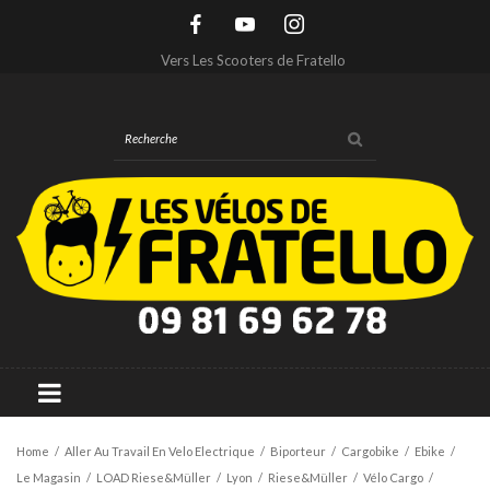
Vers Les Scooters de Fratello
Home
/
Aller Au Travail En Velo Electrique
/
Biporteur
/
Cargobike
/
Ebike
/
Le Magasin
/
LOAD Riese&Müller
/
Lyon
/
Riese&Müller
/
Vélo Cargo
/