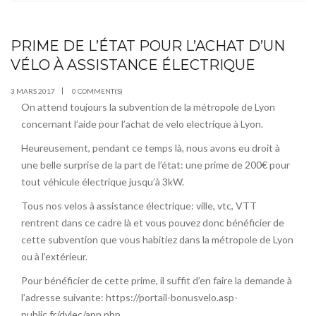
PRIME DE L’ÉTAT POUR L’ACHAT D’UN
MAR
03
VÉLO À ASSISTANCE ÉLECTRIQUE
3 MARS 2017
0 COMMENT(S)
On attend toujours la subvention de la métropole de Lyon
concernant l’aide pour l’achat de velo electrique à Lyon.
Heureusement, pendant ce temps là, nous avons eu droit à
une belle surprise de la part de l’état: une prime de 200€ pour
tout véhicule électrique jusqu’à 3kW.
Tous nos velos à assistance électrique: ville, vtc, VTT
rentrent dans ce cadre là et vous pouvez donc bénéficier de
cette subvention que vous habitiez dans la métropole de Lyon
ou à l’extérieur.
Pour bénéficier de cette prime, il suffit d’en faire la demande à
l’adresse suivante:
https://portail-bonusvelo.asp-
public.fr/dvlec/app.php