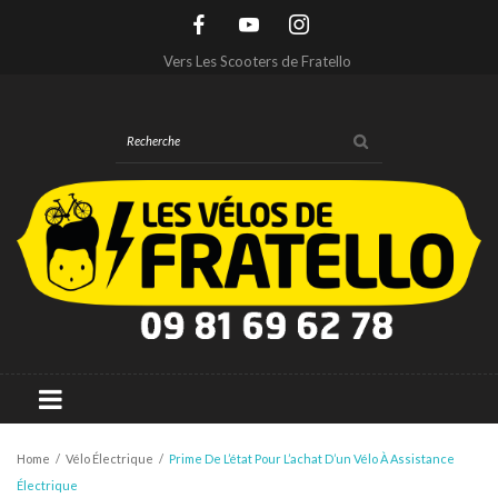
Vers Les Scooters de Fratello
Home
/
Vélo Électrique
/
Prime De L’état Pour L’achat D’un Vélo À Assistance
Électrique