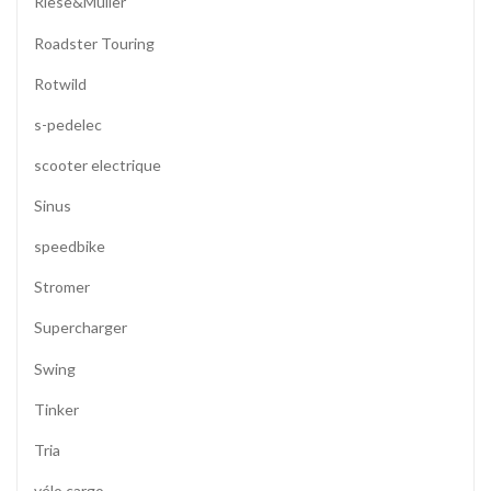
Riese&Müller
Roadster Touring
Rotwild
s-pedelec
scooter electrique
Sinus
speedbike
Stromer
Supercharger
Swing
Tinker
Tria
vélo cargo