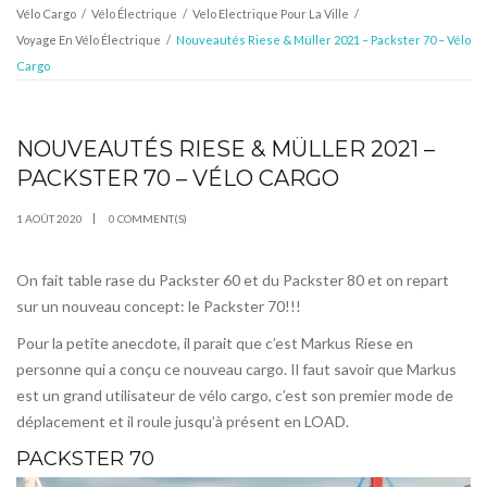
Vélo Cargo
/
Vélo Électrique
/
Velo Electrique Pour La Ville
/
Voyage En Vélo Électrique
/
Nouveautés Riese & Müller 2021 – Packster 70 – Vélo
Cargo
NOUVEAUTÉS RIESE & MÜLLER 2021 –
AOÛT
01
PACKSTER 70 – VÉLO CARGO
1 AOÛT 2020
0 COMMENT(S)
On fait table rase du Packster 60 et du Packster 80 et on repart
sur un nouveau concept: le Packster 70!!!
Pour la petite anecdote, il parait que c’est Markus Riese en
personne qui a conçu ce nouveau cargo. Il faut savoir que Markus
est un grand utilisateur de vélo cargo, c’est son premier mode de
déplacement et il roule jusqu’à présent en LOAD.
PACKSTER 70