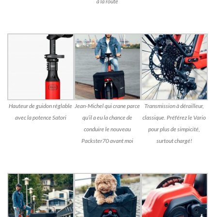
à la route
Hauteur de guidon réglable
Jean-Michel qui crane parce
Transmission à dérailleur,
avec la potence Satori
qu’il a eu la chance de
classique. Préférez le Vario
conduire le nouveau
pour plus de simpicité,
Packster70 avant moi
surtout chargé!