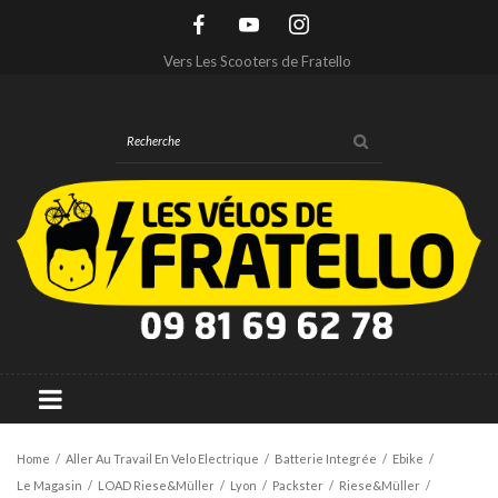
Vers Les Scooters de Fratello
Home
/
Aller Au Travail En Velo Electrique
/
Batterie Integrée
/
Ebike
/
Le Magasin
/
LOAD Riese&Müller
/
Lyon
/
Packster
/
Riese&Müller
/