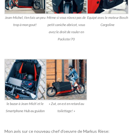
Jean-Michel, t’en fais un peu
Même si vous n’avez pas de
Equipé avec le moteur Bosch
trop à mon gout!
petit caniche abricot, vous
Cargoline
avez le droit de rouler en
Packster70
le bazar à Jean-Mich’ et le
« Zut, on est en retard au
Smartphone Hub au guidon
toilettage! »
Mon avis sur ce nouveau chef d’oeuvre de Markus Riese: