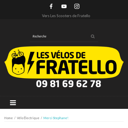
Vers Les Scooters de Fratello
Home
/
Vélo Électrique
/
Merci Stephane!