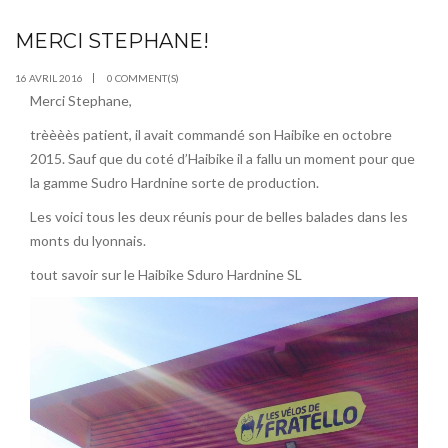
MERCI STEPHANE!
AVR
16
16 AVRIL 2016
0 COMMENT(S)
Merci Stephane,
trèèèès patient, il avait commandé son Haibike en octobre
2015. Sauf que du coté d’Haibike il a fallu un moment pour que
la gamme Sudro Hardnine sorte de production.
Les voici tous les deux réunis pour de belles balades dans les
monts du lyonnais.
tout savoir sur le Haibike Sduro Hardnine SL