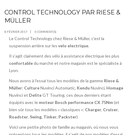
CONTROL TECHNOLOGY PAR RIESE &
FÉV
08
MÜLLER
8 FÉVRIER 2017
0 COMMENT(S)
Le Control Technology chez Riese & Müller, c’est la
suspension arrière sur les
velo electrique
.
Il s’agit clairement des vélo à assistance électrique les plus
confortable
du marché et notre magasin est le spécialiste à
Lyon.
Nous avons à l’essai tous les modèles de la gamme
Riese &
Müller
:
Culture
Nuvinci Automatic,
Kendu
Nuvinci,
Homage
Nuvinci et
Delite
GT Touring, ces deux derniers étant
équipés avec le
moteur Bosch performance CX 75Nm
(et
bien sûr tous les modèles « classiques »:
Charger
,
Cruiser
,
Roadster
,
Swing
,
Tinker
,
Packster
)
Voici une petite photo de famille au magasin, où nous vous
présentons tous les modèles, il s’agit de nos modèles d’essai