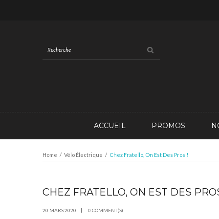
ACCUEIL
PROMOS
N
Home
/
Vélo Électrique
/
Chez Fratello, On Est Des Pros !
CHEZ FRATELLO, ON EST DES PROS
MAR
20
20 MARS 2020
0 COMMENT(S)