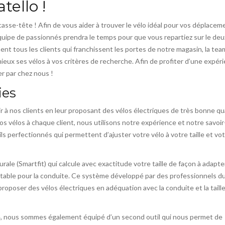
tello !
 casse-tête ! Afin de vous aider à trouver le vélo idéal pour vos déplacem
équipe de passionnés prendra le temps pour que vous repartiez sur le de
ent tous les clients qui franchissent les portes de notre magasin, la tea
ieux ses vélos à vos critères de recherche. Afin de profiter d’une expér
er par chez nous !
ies
ir à nos clients en leur proposant des vélos électriques de très bonne qu
s vélos à chaque client, nous utilisons notre expérience et notre savoir
s perfectionnés qui permettent d’ajuster votre vélo à votre taille et vo
ale (Smartfit) qui calcule avec exactitude votre taille de façon à adapte
ortable pour la conduite. Ce système développé par des professionnels d
roposer des vélos électriques en adéquation avec la conduite et la taill
te, nous sommes également équipé d’un second outil qui nous permet de