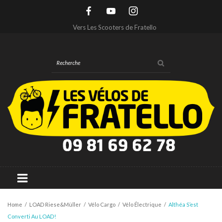
Vers Les Scooters de Fratello
Home
/
LOAD Riese&Müller
/
Vélo Cargo
/
Vélo Électrique
/
Althéa S’est
Converti Au LOAD!