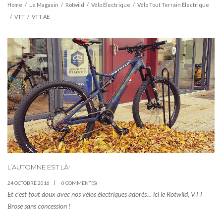
Home
/
Le Magasin
/
Rotwild
/
Vélo Électrique
/
Vélo Tout Terrain Électrique
/
VTT
/
VTT AE
L’AUTOMNE EST LÀ!
24 OCTOBRE 2016
0 COMMENT(S)
Et c’est tout doux avec nos vélos électriques adorés… ici le Rotwild, VTT
Brose sans concession !