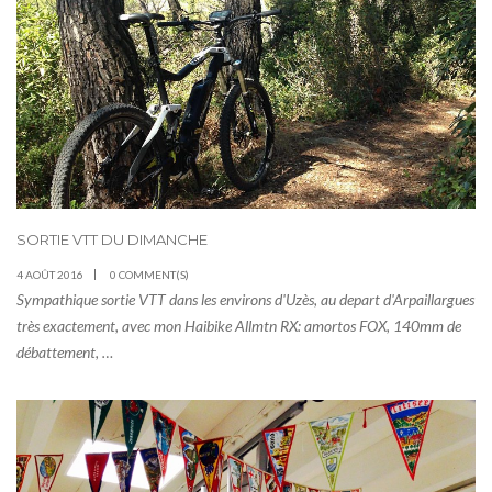
SORTIE VTT DU DIMANCHE
4 AOÛT 2016
0 COMMENT(S)
Sympathique sortie VTT dans les environs d'Uzès, au depart d'Arpaillargues
très exactement, avec mon Haibike Allmtn RX: amortos FOX, 140mm de
débattement, …