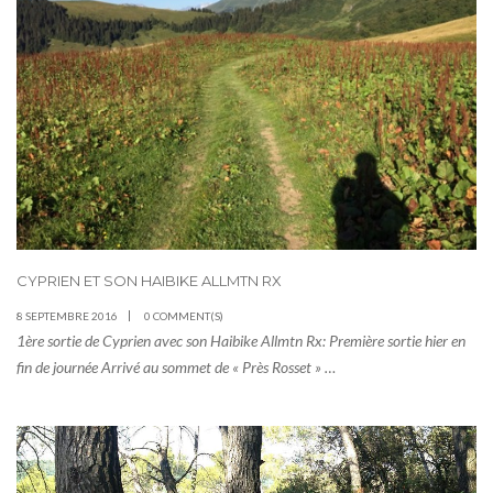
CYPRIEN ET SON HAIBIKE ALLMTN RX
8 SEPTEMBRE 2016
0 COMMENT(S)
1ère sortie de Cyprien avec son Haibike Allmtn Rx: Première sortie hier en
fin de journée Arrivé au sommet de « Près Rosset » …