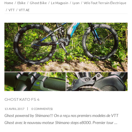
Home
/
Ebike
/
Ghost Bike
/
Le Magasin
/
Lyon
/
Vélo Tout Terrain Électrique
/
VTT
/
VTT AE
GHOST KATO FS 4
13 AVRIL 2017
0 COMMENT(S)
Ghost powered by Shimano!!! On a reçu nos premiers modeles de VTT
Ghost avec le nouveau moteur Shimano steps e8000. Premier tour …