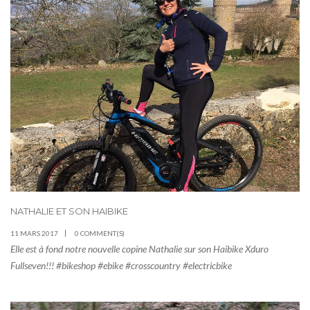
NATHALIE ET SON HAIBIKE
11 MARS 2017
0 COMMENT(S)
Elle est à fond notre nouvelle copine Nathalie sur son Haibike Xduro
Fullseven!!! #bikeshop #ebike #crosscountry #electricbike