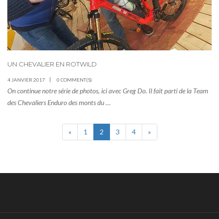
UN CHEVALIER EN ROTWILD
4 JANVIER 2017
0 COMMENT(S)
On continue notre série de photos, ici avec Greg Do. Il fait parti de la Team
des Chevaliers Enduro des monts du …
«
1
2
3
4
»