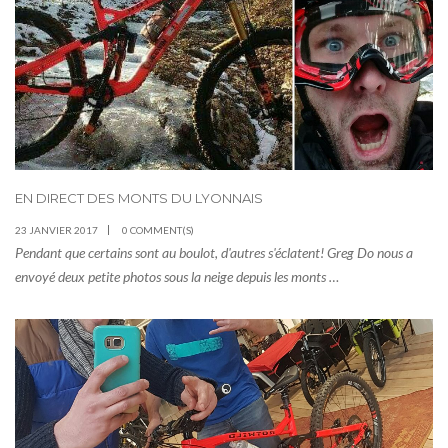
EN DIRECT DES MONTS DU LYONNAIS
23 JANVIER 2017
0 COMMENT(S)
Pendant que certains sont au boulot, d'autres s'éclatent! Greg Do nous a
envoyé deux petite photos sous la neige depuis les monts …