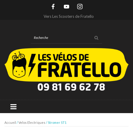
Vers Les Scooters de Fratello
Accueil
/
Velos Electriques
/ Stromer ST1