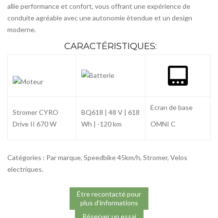
allie performance et confort, vous offrant une expérience de
conduite agréable avec une autonomie étendue et un design
moderne.
CARACTÉRISTIQUES:
Ecran de base
Stromer CYRO
BQ618 | 48 V | 618
Drive II 670 W
Wh | -120 km
OMNI C
Catégories :
Par marque
,
Speedbike 45km/h
,
Stromer
,
Velos
electriques
.
Être recontacté pour
plus d'informations
Réserver un essai